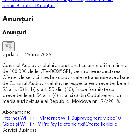
tehnice
Contract
Anunțuri
Anunțuri
Anunțuri
Updatat —
29 mai 2026
Consiliul Audiovizualului a sancționat cu amendă în mărime
de 100 000 de lei „TV-BOX” SRL, pentru nerespectarea
Ofertei de servicii media audiovizuale retransmise aprobate
de Consiliul Audiovizualului, nerespectarea prevederilor art.
55 alin. (3) lit. b) și art. 55 alin. (10), în conformitate cu
prevederile art. 84 alin. (4) lit. a) și c) din Codul serviciilor
media audiovizuale al Republicii Moldova nr. 174/2018.
Abonamente
Internet Wi-Fi + TV
Internet Wi-Fi
Supraveghere video
10
Gbps și Wi-Fi 7
TV PrePay
Telefonie fixă
Oferte flexibile
Servicii Business