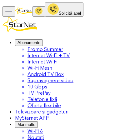
Solicitǎ apel
Abonamente
Promo Summer
Internet Wi-Fi + TV
Internet Wi-Fi
Wi-Fi Mesh
Android TV Box
Supraveghere video
10 Gbps
TV PrePay
Telefonie fixă
Oferte flexibile
Televizoare și gadgeturi
MyStarnet APP
Mai multe
Wi-Fi 6
Noutați