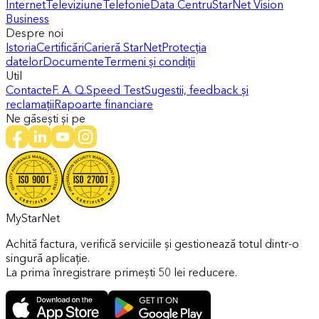
Internet
Televiziune
Telefonie
Data Centru
StarNet Vision
Business
Despre noi
Istoria
Certificări
Carieră StarNet
Protecția
datelor
Documente
Termeni și condiții
Util
Contacte
F. A. Q.
Speed Test
Sugestii, feedback și
reclamații
Rapoarte financiare
Ne găsești și pe
MyStarNet
Achită factura, verifică serviciile și gestionează totul dintr-o
singură aplicație.
La prima înregistrare primești 50 lei reducere.