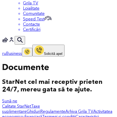
Grila TV
Loialitate
Comunitate
Speed Test
Contacte
Certificări
ru
Business
Solicitǎ apel
Documente
StarNet cel mai receptiv prieten
24/7, mereu gata să te ajute.
Sună-ne
Calitate StarNet
Taxe
suplimentare
Ghiduri
Regulamente
Arhiva Grila TV
Activitatea
economico-financiară
Termeni și condiții
Caracteristici