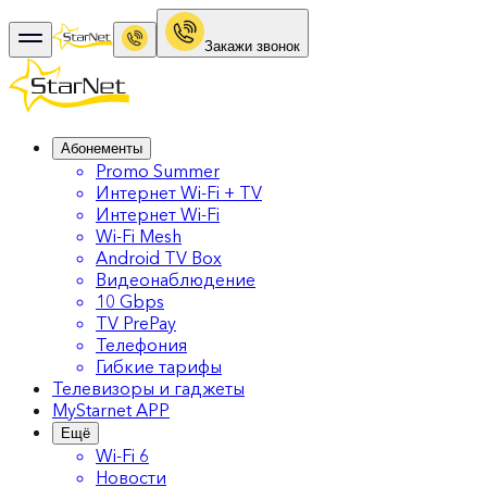
Закажи звонок
Абонементы
Promo Summer
Интернет Wi-Fi + TV
Интернет Wi-Fi
Wi-Fi Mesh
Android TV Box
Видеонаблюдение
10 Gbps
TV PrePay
Телефония
Гибкие тарифы
Телевизоры и гаджеты
MyStarnet APP
Ещё
Wi-Fi 6
Новости