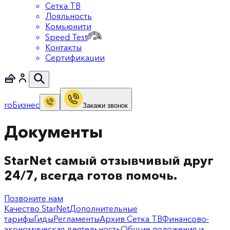
Сетка ТВ
Лояльность
Комьюнити
Speed Test
Контакты
Сертификации
ro
Бизнес
Закажи звонок
Документы
StarNet самый отзывчивый друг
24/7, всегда готов помочь.
Позвоните нам
Качество StarNet
Дополнительные
тарифы
Гиды
Регламенты
Архив Сетка ТВ
Финансово-
экономическая деятельность
Общие положения и