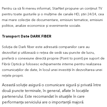
Pentru ca să fii mereu informat, StarNet propune un conţinut TV
pentru toate gusturile şi o mulţime de canale HD, știri 24/24, cea
mai mare colecţie de documentare, emisiuni tematice, emisiuni
politice, analize economice și evenimente sociale.
Transport Date DARK FIBER
Soluția de Dark fiber este adresată companiilor care au
dezvoltat și utilizează o rețea de sedii sau puncte de lucru,
preferă o conexiune directă proprie (Point to point) pe suport de
Fibră Optică și folosesc echipamente interne pentru realizarea
comunicațiilor de date, în locul unei investiții în dezvoltarea unei
rețele proprii.
Această soluție asigură o comunicare sigură și privată între
două puncte terminale, în general, aflate în locațiile
partenerului. Este recomandat în situațiile în care
performanța serviciului are o importanță majoră.