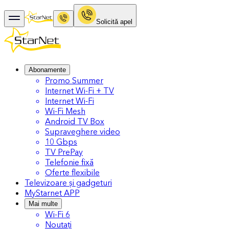
Solicitǎ apel
Abonamente
Promo Summer
Internet Wi-Fi + TV
Internet Wi-Fi
Wi-Fi Mesh
Android TV Box
Supraveghere video
10 Gbps
TV PrePay
Telefonie fixă
Oferte flexibile
Televizoare și gadgeturi
MyStarnet APP
Mai multe
Wi-Fi 6
Noutați