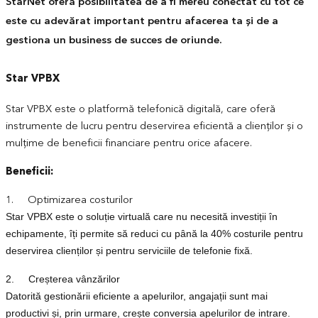
StarNet oferă posibilitatea de a fi mereu conectat cu tot ce
este cu adevărat important pentru afacerea ta și de a
gestiona un business de succes de oriunde.
Star VPBX
Star VPBX este o platformă telefonică digitală, care oferă
instrumente de lucru pentru deservirea eficientă a clienților și o
mulțime de beneficii financiare pentru orice afacere.
Beneficii:
1. Optimizarea costurilor
Star VPBX este o soluție virtuală care nu necesită investiții în
echipamente, îți permite să reduci cu până la 40% costurile pentru
deservirea clienților și pentru serviciile de telefonie fixă.
2. Creșterea vânzărilor
Datorită gestionării eficiente a apelurilor, angajații sunt mai
productivi și, prin urmare, crește conversia apelurilor de intrare.