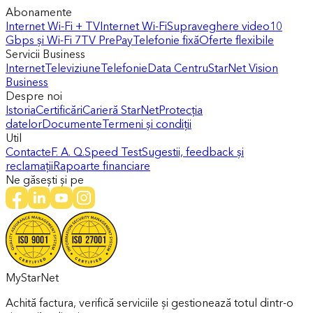
Abonamente
Internet Wi-Fi + TV
Internet Wi-Fi
Supraveghere video
10
Gbps și Wi-Fi 7
TV PrePay
Telefonie fixă
Oferte flexibile
Servicii Business
Internet
Televiziune
Telefonie
Data Centru
StarNet Vision
Business
Despre noi
Istoria
Certificări
Carieră StarNet
Protecția
datelor
Documente
Termeni și condiții
Util
Contacte
F. A. Q.
Speed Test
Sugestii, feedback și
reclamații
Rapoarte financiare
Ne găsești și pe
MyStarNet
Achită factura, verifică serviciile și gestionează totul dintr-o