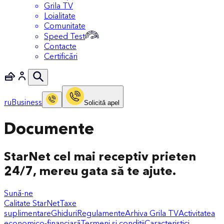
Grila TV
Loialitate
Comunitate
Speed Test
Contacte
Certificări
ru
Business
Solicitǎ apel
Documente
StarNet cel mai receptiv prieten
24/7, mereu gata să te ajute.
Sună-ne
Calitate StarNet
Taxe
suplimentare
Ghiduri
Regulamente
Arhiva Grila TV
Activitatea
economico-financiară
Termeni și condiții
Caracteristici