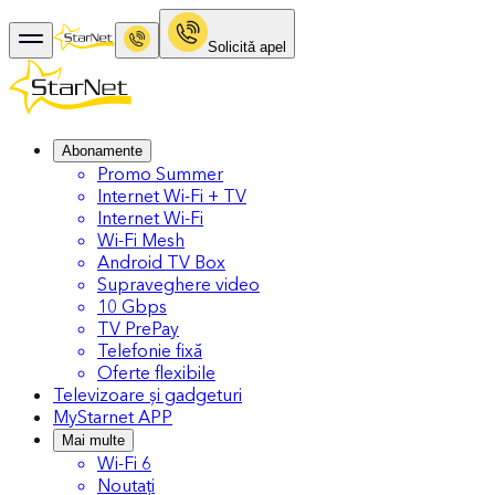
Solicitǎ apel
Abonamente
Promo Summer
Internet Wi-Fi + TV
Internet Wi-Fi
Wi-Fi Mesh
Android TV Box
Supraveghere video
10 Gbps
TV PrePay
Telefonie fixă
Oferte flexibile
Televizoare și gadgeturi
MyStarnet APP
Mai multe
Wi-Fi 6
Noutați