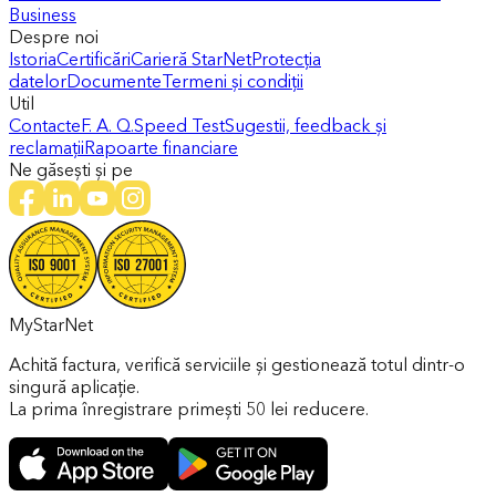
Business
Despre noi
Istoria
Certificări
Carieră StarNet
Protecția
datelor
Documente
Termeni și condiții
Util
Contacte
F. A. Q.
Speed Test
Sugestii, feedback și
reclamații
Rapoarte financiare
Ne găsești și pe
MyStarNet
Achită factura, verifică serviciile și gestionează totul dintr-o
singură aplicație.
La prima înregistrare primești 50 lei reducere.