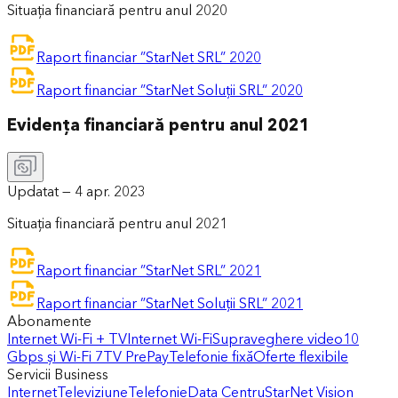
Situația financiară pentru anul 2020
Raport financiar ”StarNet SRL” 2020
Raport financiar ”StarNet Soluții SRL” 2020
Evidența financiară pentru anul 2021
Updatat —
4 apr. 2023
Situația financiară pentru anul 2021
Raport financiar ”StarNet SRL” 2021
Raport financiar ”StarNet Soluții SRL” 2021
Abonamente
Internet Wi-Fi + TV
Internet Wi-Fi
Supraveghere video
10
Gbps și Wi-Fi 7
TV PrePay
Telefonie fixă
Oferte flexibile
Servicii Business
Internet
Televiziune
Telefonie
Data Centru
StarNet Vision