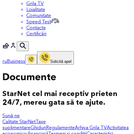
Grila TV
Loialitate
Comunitate
Speed Test
Contacte
Certificări
ru
Business
Solicitǎ apel
Documente
StarNet cel mai receptiv prieten
24/7, mereu gata să te ajute.
Sună-ne
Calitate StarNet
Taxe
suplimentare
Ghiduri
Regulamente
Arhiva Grila TV
Activitatea
economico-financiară
Termeni și condiții
Caracteristici