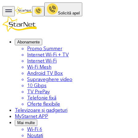
Solicitǎ apel
Abonamente
Promo Summer
Internet Wi-Fi + TV
Internet Wi-Fi
Wi-Fi Mesh
Android TV Box
Supraveghere video
10 Gbps
TV PrePay
Telefonie fixă
Oferte flexibile
Televizoare și gadgeturi
MyStarnet APP
Mai multe
Wi-Fi 6
Noutați