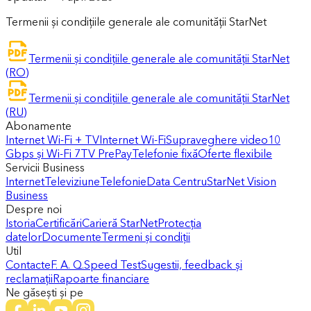
Termenii și condițiile generale ale comunității StarNet
Termenii și condițiile generale ale comunității StarNet
(RO)
Termenii și condițiile generale ale comunității StarNet
(RU)
Abonamente
Internet Wi-Fi + TV
Internet Wi-Fi
Supraveghere video
10
Gbps și Wi-Fi 7
TV PrePay
Telefonie fixă
Oferte flexibile
Servicii Business
Internet
Televiziune
Telefonie
Data Centru
StarNet Vision
Business
Despre noi
Istoria
Certificări
Carieră StarNet
Protecția
datelor
Documente
Termeni și condiții
Util
Contacte
F. A. Q.
Speed Test
Sugestii, feedback și
reclamații
Rapoarte financiare
Ne găsești și pe