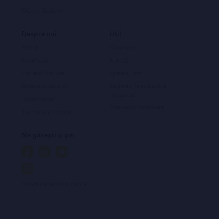
Oferte flexibile
Despre noi
Util
Istoria
Contacte
Certificări
F. A. Q.
Carieră StarNet
Speed Test
Protecția datelor
Sugestii, feedback și
reclamații
Documente
Rapoarte financiare
Termeni și condiții
Ne găsești și pe:
Deschide setările cookie