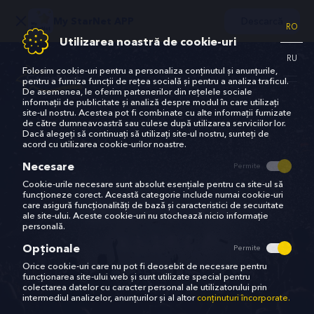
Descarcă
My StarNet APP
RO
Utilizarea noastră de cookie-uri
RU
Folosim cookie-uri pentru a personaliza conținutul și anunțurile,
pentru a furniza funcții de rețea socială și pentru a analiza traficul.
De asemenea, le oferim partenerilor din rețelele sociale
informații de publicitate și analiză despre modul în care utilizați
site-ul nostru. Acestea pot fi combinate cu alte informații furnizate
de către dumneavoastră sau culese după utilizarea serviciilor lor.
Dacă alegeți să continuați să utilizați site-ul nostru, sunteți de
acord cu utilizarea cookie-urilor noastre.
Necesare
Permite
Cookie-urile necesare sunt absolut esențiale pentru ca site-ul să
funcționeze corect. Această categorie include numai cookie-uri
care asigură funcționalități de bază și caracteristici de securitate
ale site-ului. Aceste cookie-uri nu stochează nicio informație
personală.
Opționale
Permite
Orice cookie-uri care nu pot fi deosebit de necesare pentru
funcționarea site-ului web și sunt utilizate special pentru
colectarea datelor cu caracter personal ale utilizatorului prin
intermediul analizelor, anunțurilor și al altor
conținuturi încorporate.