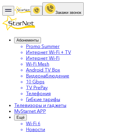
Закажи звонок
Абонементы
Promo Summer
Интернет Wi-Fi + TV
Интернет Wi-Fi
Wi-Fi Mesh
Android TV Box
Видеонаблюдение
10 Gbps
TV PrePay
Телефония
Гибкие тарифы
Телевизоры и гаджеты
MyStarnet APP
Ещё
Wi-Fi 6
Новости