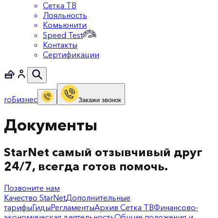
Сетка ТВ
Лояльность
Комьюнити
Speed Test
Контакты
Сертификации
ro
Бизнес
Закажи звонок
Документы
StarNet самый отзывчивый друг
24/7, всегда готов помочь.
Позвоните нам
Качество StarNet
Дополнительные
тарифы
Гиды
Регламенты
Архив Сетка ТВ
Финансово-
экономическая деятельность
Общие положения и