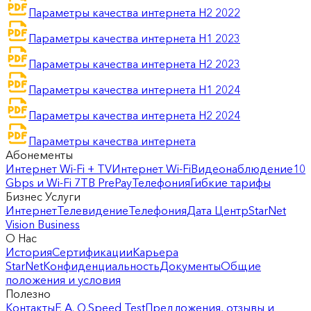
Параметры качества интернета H2 2022
Параметры качества интернета H1 2023
Параметры качества интернета H2 2023
Параметры качества интернета H1 2024
Параметры качества интернета H2 2024
Параметры качества интернета
Абонементы
Интернет Wi-Fi + TV
Интернет Wi-Fi
Видеонаблюдение
10
Gbps и Wi-Fi 7
ТВ PrePay
Телефония
Гибкие тарифы
Бизнес Услуги
Интернет
Телевидение
Телефония
Дата Центр
StarNet
Vision Business
О Нас
История
Сертификации
Карьера
StarNet
Конфиденциальность
Документы
Общие
положения и условия
Полезно
Контакты
F. A. Q.
Speed Test
Предложения, отзывы и