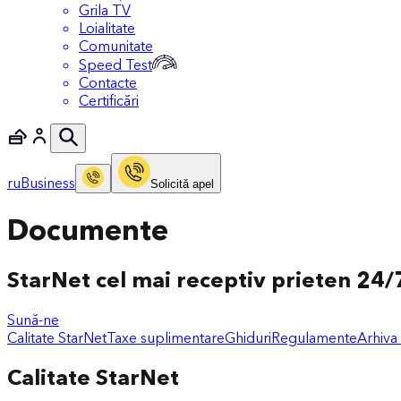
Grila TV
Loialitate
Comunitate
Speed Test
Contacte
Certificări
ru
Business
Solicitǎ apel
Documente
StarNet cel mai receptiv prieten 24/7
Sună-ne
Calitate StarNet
Taxe suplimentare
Ghiduri
Regulamente
Arhiva
Calitate StarNet