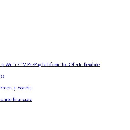
și Wi-Fi 7
TV PrePay
Telefonie fixă
Oferte flexibile
ess
rmeni și condiții
oarte financiare