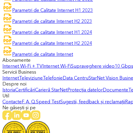
Parametri de Calitate Internet H1 2023
Parametri de calitate Internet H2 2023
Parametri de calitate Internet H1 2024
Parametri de calitate Internet H2 2024
Parametri de calitate Internet
Abonamente
Internet Wi-Fi + TV
Internet Wi-Fi
Supraveghere video
10 Gbps 
Servicii Business
Internet
Televiziune
Telefonie
Data Centru
StarNet Vision Busin
Despre noi
Istoria
Certificări
Carieră StarNet
Protecția datelor
Documente
Te
Util
Contacte
F. A. Q.
Speed Test
Sugestii, feedback și reclamații
Rap
Ne găsești și pe