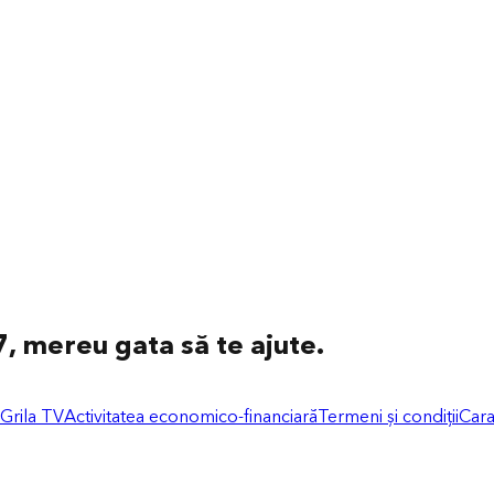
, mereu gata să te ajute.
 Grila TV
Activitatea economico-financiară
Termeni și condiții
Cara