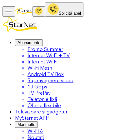
Solicitǎ apel
Abonamente
Promo Summer
Internet Wi-Fi + TV
Internet Wi-Fi
Wi-Fi Mesh
Android TV Box
Supraveghere video
10 Gbps
TV PrePay
Telefonie fixă
Oferte flexibile
Televizoare și gadgeturi
MyStarnet APP
Mai multe
Wi-Fi 6
Noutați