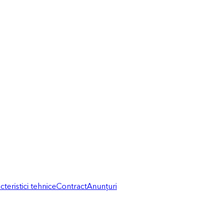
cteristici tehnice
Contract
Anunțuri