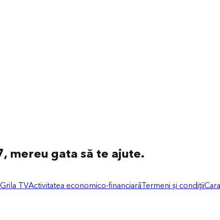
, mereu gata să te ajute.
 Grila TV
Activitatea economico-financiară
Termeni și condiții
Cara