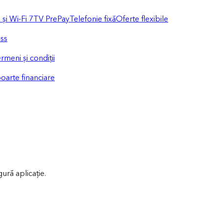
și Wi-Fi 7
TV PrePay
Telefonie fixă
Oferte flexibile
ess
rmeni și condiții
oarte financiare
gură aplicație.