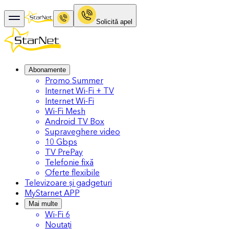
Solicitǎ apel
Abonamente
Promo Summer
Internet Wi-Fi + TV
Internet Wi-Fi
Wi-Fi Mesh
Android TV Box
Supraveghere video
10 Gbps
TV PrePay
Telefonie fixă
Oferte flexibile
Televizoare și gadgeturi
MyStarnet APP
Mai multe
Wi-Fi 6
Noutați