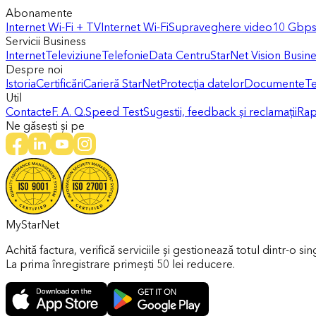
Abonamente
Internet Wi-Fi + TV
Internet Wi-Fi
Supraveghere video
10 Gbps 
Servicii Business
Internet
Televiziune
Telefonie
Data Centru
StarNet Vision Busin
Despre noi
Istoria
Certificări
Carieră StarNet
Protecția datelor
Documente
Te
Util
Contacte
F. A. Q.
Speed Test
Sugestii, feedback și reclamații
Rap
Ne găsești și pe
MyStarNet
Achită factura, verifică serviciile și gestionează totul dintr-o sin
La prima înregistrare primești 50 lei reducere.