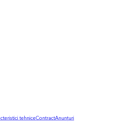
cteristici tehnice
Contract
Anunțuri