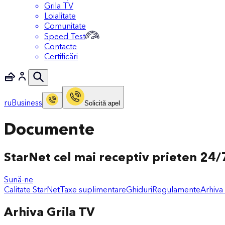
Grila TV
Loialitate
Comunitate
Speed Test
Contacte
Certificări
ru
Business
Solicitǎ apel
Documente
StarNet cel mai receptiv prieten 24/7
Sună-ne
Calitate StarNet
Taxe suplimentare
Ghiduri
Regulamente
Arhiva
Arhiva Grila TV