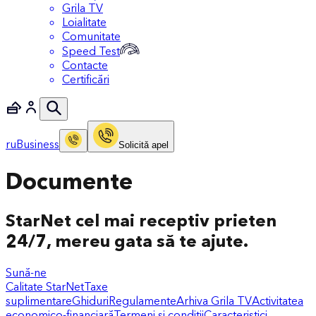
Grila TV
Loialitate
Comunitate
Speed Test
Contacte
Certificări
ru
Business
Solicitǎ apel
Documente
StarNet cel mai receptiv prieten
24/7, mereu gata să te ajute.
Sună-ne
Calitate StarNet
Taxe
suplimentare
Ghiduri
Regulamente
Arhiva Grila TV
Activitatea
economico-financiară
Termeni și condiții
Caracteristici