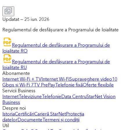
Updatat —
25 iun. 2026
Regulamentul de desfășurare a Programului de loialitate
Regulamentul de desfășurare a Programului de
loialitate RO
Regulamentul de desfășurare a Programului de
loialitate RU
Abonamente
Internet Wi-Fi + TV
Internet Wi-Fi
Supraveghere video
10
Gbps și Wi-Fi 7
TV PrePay
Telefonie fixă
Oferte flexibile
Servicii Business
Internet
Televiziune
Telefonie
Data Centru
StarNet Vision
Business
Despre noi
Istoria
Certificări
Carieră StarNet
Protecția
datelor
Documente
Termeni și condiții
Util