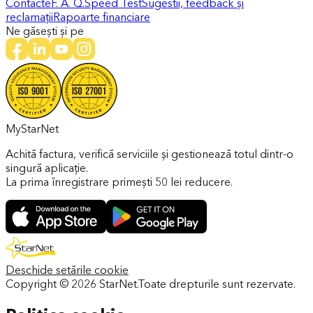
Contacte
F. A. Q.
Speed Test
Sugestii, feedback și
reclamații
Rapoarte financiare
Ne găsești și pe
MyStarNet
Achită factura, verifică serviciile și gestionează totul dintr-o
singură aplicație.
La prima înregistrare primești 50 lei reducere.
Deschide setările cookie
Copyright ©
2026
StarNet.
Toate drepturile sunt rezervate.