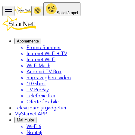
Solicitǎ apel
Abonamente
Promo Summer
Internet Wi-Fi + TV
Internet Wi-Fi
Wi-Fi Mesh
Android TV Box
Supraveghere video
10 Gbps
TV PrePay
Telefonie fixă
Oferte flexibile
Televizoare și gadgeturi
MyStarnet APP
Mai multe
Wi-Fi 6
Noutați