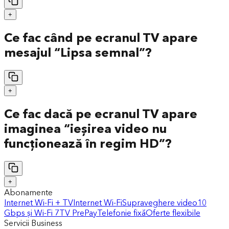
+
Ce fac când pe ecranul TV apare
mesajul “Lipsa semnal”?
+
Ce fac dacă pe ecranul TV apare
imaginea “ieșirea video nu
funcționează în regim HD”?
+
Abonamente
Internet Wi-Fi + TV
Internet Wi-Fi
Supraveghere video
10
Gbps și Wi-Fi 7
TV PrePay
Telefonie fixă
Oferte flexibile
Servicii Business