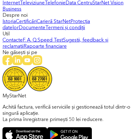
Internet
Televiziune
Telefonie
Data Centru
StarNet Vision
Business
Despre noi
Istoria
Certificări
Carieră StarNet
Protecția
datelor
Documente
Termeni și condiții
Util
Contacte
F. A. Q.
Speed Test
Sugestii, feedback și
reclamații
Rapoarte financiare
Ne găsești și pe
MyStarNet
Achită factura, verifică serviciile și gestionează totul dintr-o
singură aplicație.
La prima înregistrare primești 50 lei reducere.