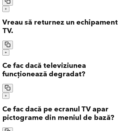
+
Vreau să returnez un echipament
TV.
+
Ce fac dacă televiziunea
funcționează degradat?
+
Ce fac dacă pe ecranul TV apar
pictograme din meniul de bază?