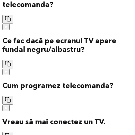
telecomanda?
+
Ce fac dacă pe ecranul TV apare
fundal negru/albastru?
+
Cum programez telecomanda?
+
Vreau să mai conectez un TV.