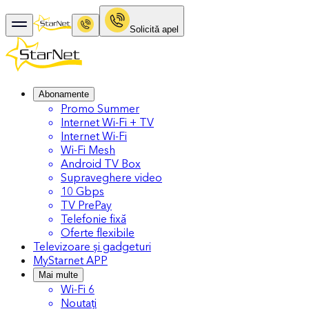
Solicitǎ apel
Abonamente
Promo Summer
Internet Wi-Fi + TV
Internet Wi-Fi
Wi-Fi Mesh
Android TV Box
Supraveghere video
10 Gbps
TV PrePay
Telefonie fixă
Oferte flexibile
Televizoare și gadgeturi
MyStarnet APP
Mai multe
Wi-Fi 6
Noutați